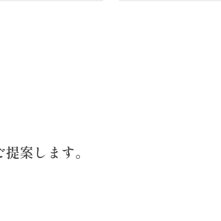
デッキ・タイルデッ
“草抜きが大変なお庭
う作る？何で作る？
心地よく過ごせるお庭
ご提案します。