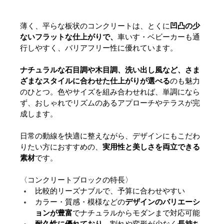
薄く、平らな板状のコンクリートは、とくに
凹凸の少
ないフラットな仕上がりで、
車いす・ベビーカーも通
行しやすく、バリアフリー性に優れています。
ナチュラルな石目調や木目調、洗い出し風など、さま
ざまなスタイルに合わせた仕上がりが選べる
のも魅力
のひとつ。色やサイズを組み合わせれば、単調になら
ず、おしゃれでリズムのあるアプローチやテラスが完
成します。
日常の動線を快適に整えながら、デザインにもこだわ
りたい方におすすめの、
実用性と美しさを両立できる
素材
です。
〈コンクリートブロックの特長〉
比較的リーズナブルで、予算に合わせやすい
カラー・質感・模様などの
デザインのバリエーシ
ョンが豊富
でナチュラルからモダンまで対応可能
耐久性に優れており、
割れや変形が少なく
長持ち