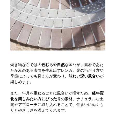
焼き物ならではの
色むらや自然な凹凸
が、素朴であた
たかみのある表情を生み出すレンガ。光の当たり方や
季節によっても見え方が変わり、
味わい深い風合い
が
楽しめます。
また、年月を重ねるごとに風合いが増すため、
経年変
化を楽しみたい方にぴったり
の素材。ナチュラルな土
間やアプローチに取り入れることで、住まいにぬくも
りとやさしさを添えてくれます。