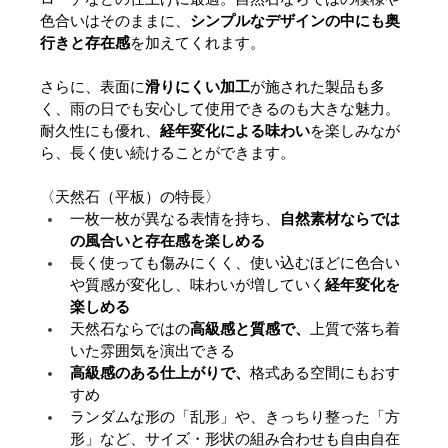
色合いはそのままに、
シンプルなデザインの中にも奥
行きと存在感
を加えてくれます。
さらに、表面に
滑りにくい加工
が施された製品も多
く、雨の日でも安心して使用できるのも大きな魅力。
耐久性にも優れ、
経年変化による味わい
を楽しみなが
ら、長く使い続けることができます。
〈天然石（平板）の特長〉
一枚一枚が異なる表情を持ち、
自然素材ならでは
の風合いと存在感を楽しめる
長く使っても傷みにくく、使い込むほどに色合い
や質感が変化し、味わいが増していく
経年変化を
楽しめる
天然石ならではの
高級感と質感で、
上質で落ち着
いた雰囲気を演出できる
高級感のある仕上がりで、
格式ある空間にもおす
すめ
ランダムな形の「乱形」や、きっちり整った「方
形」など、サイズ・形状の組み合わせも自由自在