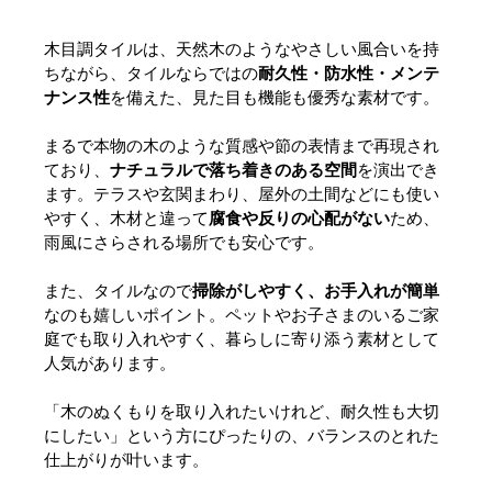
木目調タイルは、天然木のようなやさしい風合いを持
ちながら、タイルならではの
耐久性・防水性・メンテ
ナンス性
を備えた、見た目も機能も優秀な素材です。
まるで本物の木のような質感や節の表情まで再現され
ており、
ナチュラルで落ち着きのある空間
を演出でき
ます。テラスや玄関まわり、屋外の土間などにも使い
やすく、木材と違って
腐食や反りの心配がない
ため、
雨風にさらされる場所でも安心です。
また、タイルなので
掃除がしやすく、お手入れが簡単
なのも嬉しいポイント。ペットやお子さまのいるご家
庭でも取り入れやすく、暮らしに寄り添う素材として
人気があります。
「木のぬくもりを取り入れたいけれど、耐久性も大切
にしたい」という方にぴったりの、バランスのとれた
仕上がりが叶います。