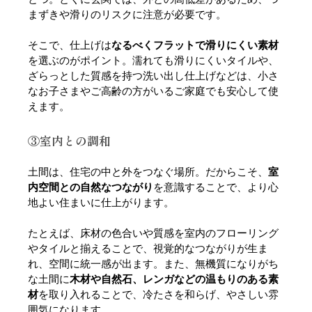
まずきや滑りのリスクに注意が必要です。
そこで、仕上げは
なるべくフラットで滑りにくい素材
を選ぶのがポイント。濡れても滑りにくいタイルや、
ざらっとした質感を持つ洗い出し仕上げなどは、小さ
なお子さまやご高齢の方がいるご家庭でも安心して使
えます。
③室内との調和
土間は、住宅の中と外をつなぐ場所。だからこそ、
室
内空間との自然なつながり
を意識することで、より心
地よい住まいに仕上がります。
たとえば、床材の色合いや質感を室内のフローリング
やタイルと揃えることで、視覚的なつながりが生ま
れ、空間に統一感が出ます。また、無機質になりがち
な土間に
木材や自然石、レンガなどの温もりのある素
材
を取り入れることで、冷たさを和らげ、やさしい雰
囲気になります。