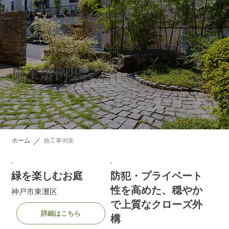
中西総合ガーデン
施工事例集
／
ホーム
施工事例集
緑を楽しむお庭
防犯・プライベート
性を高めた、穏やか
神戸市東灘区
で上質なクローズ外
詳細はこちら
構